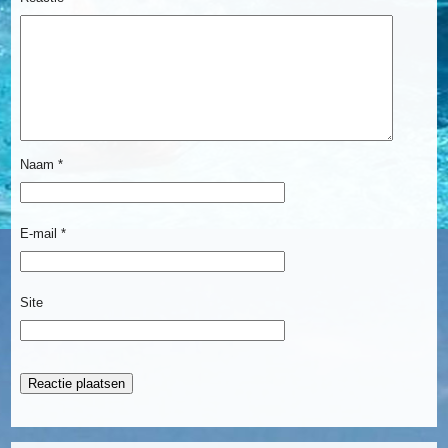
Naam
*
E-mail
*
Site