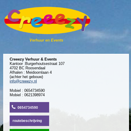
Verhuur en Events
Creeezy Verhuur & Events
Kantoor :Burgerhoutsestraat 107
4702 BC Roosendaal
Afhalen : Meidoornlaan 4
(achter het gebouw)
info@creeezy.nl
Mobiel : 0654734590
Mobiel : 0621398974
0654734590
routebeschrijving