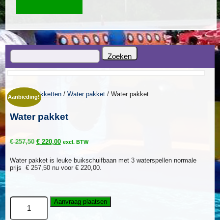
Home
/
Pakketten
/
Water pakket
/ Water pakket
Aanbieding!
Water pakket
Oorspronkelijke
Huidige
€
257,50
€
220,00
excl. BTW
prijs
prijs
was:
is:
Water pakket is leuke buikschuifbaan met 3 waterspellen normale
€ 257,50.
€ 220,00.
prijs € 257,50 nu voor € 220,00.
Water
Aanvraag plaatsen
pakket
aantal