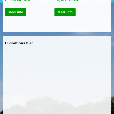
€
10,00
€
6,50
excl. BTW
excl. BTW
Meer info
Meer info
U vindt ons hier