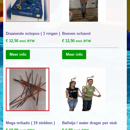
Draaiende octopus ( 3 ringen )
Boeven schavot
€
12,50
€
12,50
excl. BTW
excl. BTW
Meer info
Meer info
Mega mikado ( 19 stokken )
Balletje / water drager per stuk