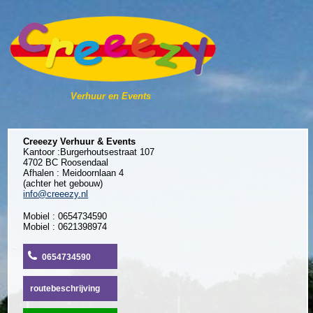
Verhuur en Events
Creeezy Verhuur & Events
Kantoor :Burgerhoutsestraat 107
4702 BC Roosendaal
Afhalen : Meidoornlaan 4
(achter het gebouw)
info@creeezy.nl
Mobiel : 0654734590
Mobiel : 0621398974
0654734590
routebeschrijving