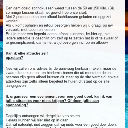
Een gemiddeld springkussen weegt tussen de 50 en 150 kilo. (Bij
sommige kussen staat het gewicht op onze site).
Met 2 personen kan een afhaal luchtkussen geladen en opgezet
worden.
Als u komt ophalen en retour bezorgen helpen wij u graag, op uw
verzoek, met laden en lossen.
Er zijn maar een beperkt aantal afhaal kussens, let hier op, niet
iedere attractie is geschikt om zelf op te zetten het is of te zwaar of
te gecompliceerd, dan is het altijd bezorgen incl op en afbouw.
Kan ik elke attractie zelf
opzetten?
Nee wij zullen ons advies bij de aanvraag kenbaar maken, maar de
zware disco kussens en hindernis banen die uit meerdere delen
bestaan zijn geen afhaal kussen dit staat op de site vermeld, enkele
attracties zijn zelfs alleen begeleid te huren dit staat op de site
aangegeven.
Ik organiseer een evenement voor een goed doel, kan ik van
jullie attracties voor niets krijgen? Of doen jullie aan
sponsoring?
Dagelijks ontvangen wij dergelijke verzoeken.
Helaas kunnen wij hier niet op in gaan.
Dat wil natuurlijk niet zeggen dat wij niets voor een goed doel doen.