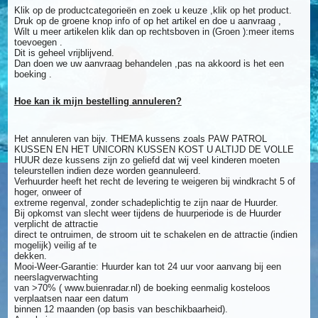
Klik op de productcategorieën en zoek u keuze ,klik op het product.
Druk op de groene knop info of op het artikel en doe u aanvraag ,
Wilt u meer artikelen klik dan op rechtsboven in (Groen ):meer items
toevoegen .
Dit is geheel vrijblijvend.
Dan doen we uw aanvraag behandelen ,pas na akkoord is het een
boeking .
Hoe kan ik mijn bestelling annuleren?
Het annuleren van bijv. THEMA kussens zoals PAW PATROL
KUSSEN EN HET UNICORN KUSSEN KOST U ALTIJD DE VOLLE
HUUR deze kussens zijn zo geliefd dat wij veel kinderen moeten
teleurstellen indien deze worden geannuleerd.
Verhuurder heeft het recht de levering te weigeren bij windkracht 5 of
hoger, onweer of
extreme regenval, zonder schadeplichtig te zijn naar de Huurder.
Bij opkomst van slecht weer tijdens de huurperiode is de Huurder
verplicht de attractie
direct te ontruimen, de stroom uit te schakelen en de attractie (indien
mogelijk) veilig af te
dekken.
Mooi-Weer-Garantie: Huurder kan tot 24 uur voor aanvang bij een
neerslagverwachting
van >70% ( www.buienradar.nl) de boeking eenmalig kosteloos
verplaatsen naar een datum
binnen 12 maanden (op basis van beschikbaarheid).