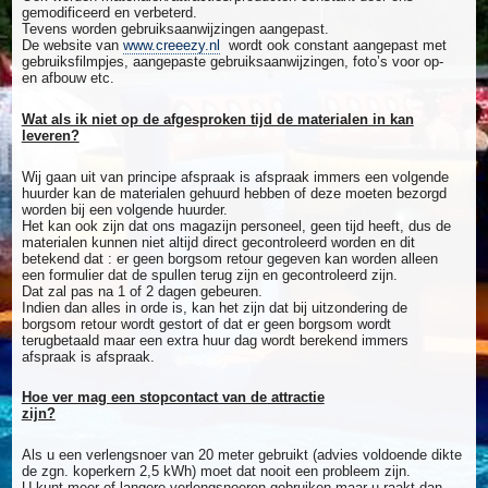
gemodificeerd en verbeterd.
Tevens worden gebruiksaanwijzingen aangepast.
De website van
www.creeezy.nl
wordt ook constant aangepast met
gebruiksfilmpjes, aangepaste gebruiksaanwijzingen, foto’s voor op-
en afbouw etc.
Wat als ik niet op de afgesproken tijd de materialen in kan
leveren?
Wij gaan uit van principe afspraak is afspraak immers een volgende
huurder kan de materialen gehuurd hebben of deze moeten bezorgd
worden bij een volgende huurder.
Het kan ook zijn dat ons magazijn personeel, geen tijd heeft, dus de
materialen kunnen niet altijd direct gecontroleerd worden en dit
betekend dat : er geen borgsom retour gegeven kan worden alleen
een formulier dat de spullen terug zijn en gecontroleerd zijn.
Dat zal pas na 1 of 2 dagen gebeuren.
Indien dan alles in orde is, kan het zijn dat bij uitzondering de
borgsom retour wordt gestort of dat er geen borgsom wordt
terugbetaald maar een extra huur dag wordt berekend immers
afspraak is afspraak.
Hoe ver mag een stopcontact van de attractie
zijn?
Als u een verlengsnoer van 20 meter gebruikt (advies voldoende dikte
de zgn. koperkern 2,5 kWh) moet dat nooit een probleem zijn.
U kunt meer of langere verlengsnoeren gebruiken maar u raakt dan