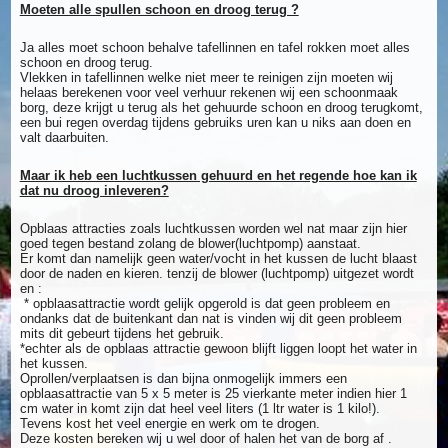
Moeten alle spullen schoon en droog terug ?
Ja alles moet schoon behalve tafellinnen en tafel rokken moet alles
schoon en droog terug.
Vlekken in tafellinnen welke niet meer te reinigen zijn moeten wij
helaas berekenen voor veel verhuur rekenen wij een schoonmaak
borg, deze krijgt u terug als het gehuurde schoon en droog terugkomt,
een bui regen overdag tijdens gebruiks uren kan u niks aan doen en
valt daarbuiten.
Maar ik heb een luchtkussen gehuurd en het regende hoe kan ik
dat nu droog inleveren?
Opblaas attracties zoals luchtkussen worden wel nat maar zijn hier
goed tegen bestand zolang de blower(luchtpomp) aanstaat.
Er komt dan namelijk geen water/vocht in het kussen de lucht blaast
door de naden en kieren. tenzij de blower (luchtpomp) uitgezet wordt
en :
* opblaasattractie wordt gelijk opgerold is dat geen probleem en
ondanks dat de buitenkant dan nat is vinden wij dit geen probleem
mits dit gebeurt tijdens het gebruik.
*echter als de opblaas attractie gewoon blijft liggen loopt het water in
het kussen.
Oprollen/verplaatsen is dan bijna onmogelijk immers een
opblaasattractie van 5 x 5 meter is 25 vierkante meter indien hier 1
cm water in komt zijn dat heel veel liters (1 ltr water is 1 kilo!).
Tevens kost het veel energie en werk om te drogen.
Deze kosten bereken wij u wel door of halen het van de borg af .