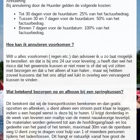
Annulering
Bij annulering door de Huurder gelden de volgende kosten:
Tot 30 dagen voor de huurdatum: 25% van het factuurbedrag.
Tussen 30 en 7 dagen voor de huurdatum: 50% van het
factuurbedrag.
Binnen 7 dagen voor de huurdatum: 100% van het
factuurbedrag.
Hoe kan ik annuleren voorkomen ?
Wilt u alles voorkomen ( regen etc.) dan adviseer ik u zo laat mogelijk
te bestellen en dat is bij ons 24 uur voor levering ,u heeft dan wel het
risico dat het gewenste kussen er niet meer is of dat wij vol zitten
met bezorgen en dat u het alleen af kan halen , maar wij hebben
zoveel kussens dat het ons altijd wel lukt in overleg een vervangend
kussen te vinden .
Wat betekend bezorgen op en afbouw bij een springkussen?
Dit betekent dat wij de transportkosten berekenen en dan gratis
opzetten en afbreken, u dient alleen een stroom punt klaar te leggen,
indien u een haspel wenst is deze bij te huren. U krijgt donderdag in
de week van leveren een mailtje van de meest nauwkeurige levertijd.
De materialen worden geleverd tot aan de hoofdingang/laad- en los
gedeelte van het pand of het terrein, maximaal 30m van de openbare
weg U dient zorg te dragen voor hulp van 1 of meerdere personen
tijdens het laden/lossen. Dit hangt er natuurlijk vanaf hoe groot de