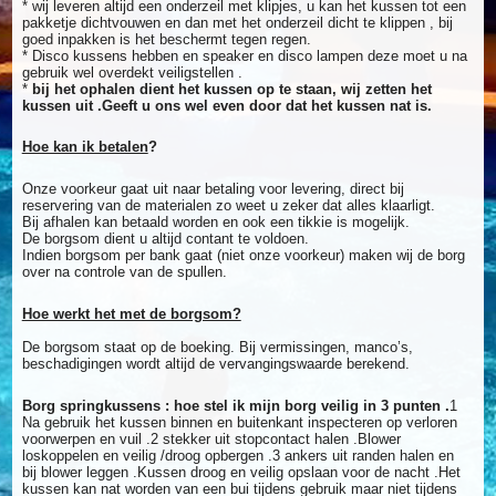
* wij leveren altijd een onderzeil met klipjes, u kan het kussen tot een
pakketje dichtvouwen en dan met het onderzeil dicht te klippen , bij
goed inpakken is het beschermt tegen regen.
* Disco kussens hebben en speaker en disco lampen deze moet u na
gebruik wel overdekt veiligstellen .
*
bij het ophalen dient het kussen op te staan, wij zetten het
kussen uit .Geeft u ons wel even door dat het kussen nat is.
Hoe kan ik betalen
?
Onze voorkeur gaat uit naar betaling voor levering, direct bij
reservering van de materialen zo weet u zeker dat alles klaarligt.
Bij afhalen kan betaald worden en ook een tikkie is mogelijk.
De borgsom dient u altijd contant te voldoen.
Indien borgsom per bank gaat (niet onze voorkeur) maken wij de borg
over na controle van de spullen.
Hoe werkt het met de borgsom?
De borgsom staat op de boeking. Bij vermissingen, manco’s,
beschadigingen wordt altijd de vervangingswaarde berekend.
Borg springkussens : hoe stel ik mijn borg veilig in 3 punten .
1
Na gebruik het kussen binnen en buitenkant inspecteren op verloren
voorwerpen en vuil .2 stekker uit stopcontact halen .Blower
loskoppelen en veilig /droog opbergen .3 ankers uit randen halen en
bij blower leggen .Kussen droog en veilig opslaan voor de nacht .Het
kussen kan nat worden van een bui tijdens gebruik maar niet tijdens