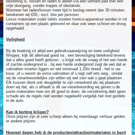
bestelling is, lossen en laden is alleen via een verhard pad met een
vrije doorgang, zonder trapjes of obstakels.
Wanneer het laden/lossen meer tijd in beslag neemt dan 30 minuten
berekenen wij €55,- excl. btw per persoon.
Losse materialen zoals tafels stoelen horeca-apparatuur worden in rol
containers op een plaats geleverd en daar ook weer schoon en droog
opgehaald.
Veiligheid
Bij de boeking zit altijd een gebruiksaanwijzing en twee veiligheid
filmpjes, kijk dit allemaal goed na , een bevestiging betekend tevens
dat u alles goed heeft gelezen , u krijgt ook de vraag of het een harde
of zachte ondergrond is , bij een harde ondergrond zegt de wet dat er
valmatten moeten liggen en wel minimaal 1,20m breed , het is uw
keus ,of u neemt de extra valmatten of u legt zelf iets weg , omdat
wij de verantwoordelijke zijn willen wij wel zien wat u gaat plaatsen .
Elk kussen dient ook deugdelijk te zijn verankerd als wij plaatsen
doen wij dat, als u afhaalt is dit uw verantwoording wij geven u de
juiste materialen mee om dit goed te doen, de verzekering dekt geen
schade als de regels niet worden nageleefd vergelijk het met gordels
in de auto.
Kan ik korting krijgen?
Onze prijzen zijn al zeer scherp alleen bij meerdaags verhuur gelden
er andere prijzen.
Hoeveel dagen heb ik de producten/attracties/materialen in bezit