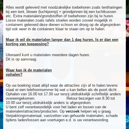
Alles wordt geleverd met noodzakelijke toebehoren zoals tentharingen
bij een tent, blower (luchtpomp) + grondpinnen bij een luchtkussen
etc. Extra materialen/grondstoffen of toebehoren zijn bij te huren.
Losse materialen zoals tafels stoelen worden zoveel mogelijk in
containers geleverd deze dienen schoon en droog op de afgesproken
tijd ook weer in de containers klaar te staan om op te halen.
Maar ik wil de materialen langer dan 1 dag huren. Is er dan een
korting van toepassing?
Uiteraard kunt u materialen meerdere dagen huren.
Dit is op aanvraag.
Waar kan ik de materialen
ophalen?
Op uw boeking staat altijd waar de attracties zijn af te halen tevens
staat er een telefoonnummer bij wat u kan bellen als de poort dicht .
Ophalen van 16.00 tot 17.00 uur tenzij uitdrukkelijk schriftelijk anders
overeengekomen. Retour bezorgen van 8.30 tot
10.00 uur tenzij uitdrukkelijk anders is afgesproken.
U bent zelf verantwoordelijk voor het laden en lossen van de
materialen/attracties/producten. Op
verzoek
helpen wij u graag.
Verpakkingsmateriaal, vastzetten van gehuurde materialen, schade
tijdens laden/lossen aan voertuigen e.d. is uw verantwoording.