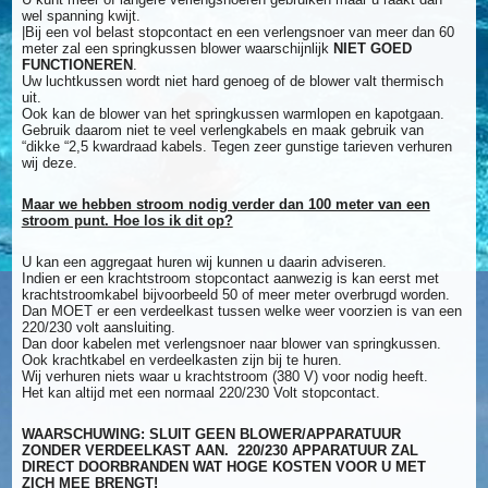
wel spanning kwijt.
|Bij een vol belast stopcontact en een verlengsnoer van meer dan 60
meter zal een springkussen blower waarschijnlijk
NIET GOED
FUNCTIONEREN
.
Uw luchtkussen wordt niet hard genoeg of de blower valt thermisch
uit.
Ook kan de blower van het springkussen warmlopen en kapotgaan.
Gebruik daarom niet te veel verlengkabels en maak gebruik van
“dikke “2,5 kwardraad kabels. Tegen zeer gunstige tarieven verhuren
wij deze.
Maar we hebben stroom nodig verder dan 100 meter van een
stroom punt. Hoe los ik dit op?
U kan een aggregaat huren wij kunnen u daarin adviseren.
Indien er een krachtstroom stopcontact aanwezig is kan eerst met
krachtstroomkabel bijvoorbeeld 50 of meer meter overbrugd worden.
Dan MOET er een verdeelkast tussen welke weer voorzien is van een
220/230 volt aansluiting.
Dan door kabelen met verlengsnoer naar blower van springkussen.
Ook krachtkabel en verdeelkasten zijn bij te huren.
Wij verhuren niets waar u krachtstroom (380 V) voor nodig heeft.
Het kan altijd met een normaal 220/230 Volt stopcontact.
WAARSCHUWING: SLUIT GEEN BLOWER/APPARATUUR
ZONDER VERDEELKAST AAN. 220/230 APPARATUUR ZAL
DIRECT DOORBRANDEN WAT HOGE KOSTEN VOOR U MET
ZICH MEE BRENGT!