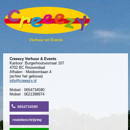
Verhuur en Events
Creeezy Verhuur & Events
Kantoor :Burgerhoutsestraat 107
4702 BC Roosendaal
Afhalen : Meidoornlaan 4
(achter het gebouw)
info@creeezy.nl
Mobiel : 0654734590
Mobiel : 0621398974
0654734590
routebeschrijving