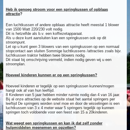
Heb ik genoeg stroom voor een springkussen of opblaas
attractie
?
Een luchtkussen of andere opblaas attractie heeft meestal 1 blower
van 1500 Watt 220/230 volt nodig.
Dit is hetzelfde als b.v. een koffiezetapparaat.
Als u deze kunt aansluiten kan een springkussen ook op dit
stroompunt.
Let op u kunt geen 3 blowers van een springkussen op een normaal
stopcontact aan sluiten Sommige luchtkussens /attracties zoals bijv.
luchtkussen traktor hebben twee blowers nodig.
Dit staat bij omschrijving vermeld, indien nodig geven wij u een
stroomplan.
Hoeveel kinderen kunnen er op een springkussen?
Hoeveel kinderen er tegelijk op een springkussen kunnen/mogen
hangt ook af van hun leeftijd.
8 Kinderen van 5 jaar hebben minder ruimte nodig dan 4 van 16 jaar.
Bij al onze attracties op de website staat het aantal springers per
leeftijd De springers worden snel moe en door de wisselingen is een
luchtkussen van 3 x 4 meter waar 5 springers tegelijk op kunnen
springen toch voldoende voor een feest van 15 a 20kinderen.
Wat weegt een springkussen en kan ik dat zelf zonder
hulpmiddelen meenemen en opzetten?