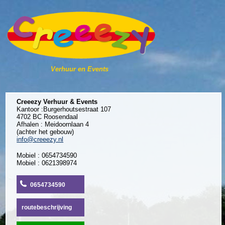
Verhuur en Events
Creeezy Verhuur & Events
Kantoor :Burgerhoutsestraat 107
4702 BC Roosendaal
Afhalen : Meidoornlaan 4
(achter het gebouw)
info@creeezy.nl
Mobiel : 0654734590
Mobiel : 0621398974
0654734590
routebeschrijving