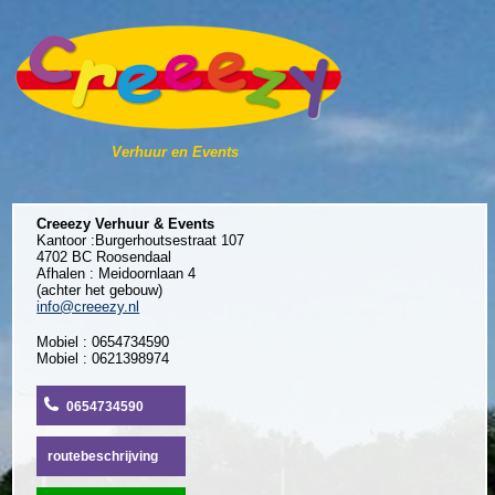
Verhuur en Events
Creeezy Verhuur & Events
Kantoor :Burgerhoutsestraat 107
4702 BC Roosendaal
Afhalen : Meidoornlaan 4
(achter het gebouw)
info@creeezy.nl
Mobiel : 0654734590
Mobiel : 0621398974
0654734590
routebeschrijving