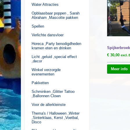
Water Attracties
Opblaasbaar poppen , Sarah
Abraham ,Mascotte pakken
Spellen
Verlichte dansvloer
Horeca ,Party benodigdheden
Spijkerbroe
kramen eten en drinken
€
30,00
excl.
Licht ,geluid ,special effect
,decor
Meer info
Winkel verzorgde
evenementen
Pakketten
Schminken ,Glitter Tattoo
,Ballonnen Clown
Voor de allerkleinste
Thema's / Halloween ,Winter
,Sinterklaas, Kerst ,Voetbal,
Disco