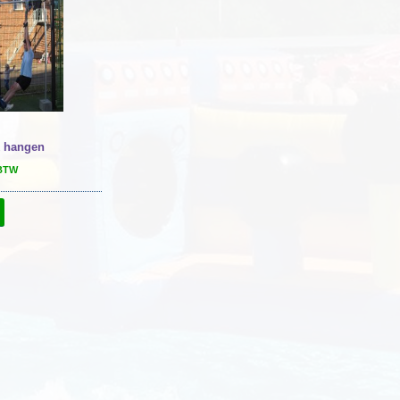
k hangen
 BTW