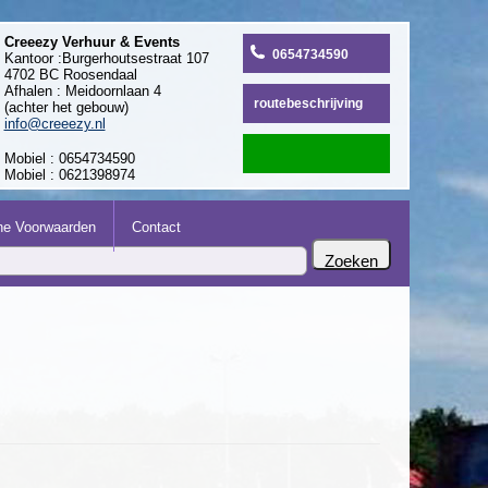
Creeezy Verhuur & Events
0654734590
Kantoor :Burgerhoutsestraat 107
4702 BC Roosendaal
Afhalen : Meidoornlaan 4
routebeschrijving
(achter het gebouw)
info@creeezy.nl
Mobiel : 0654734590
Mobiel : 0621398974
e Voorwaarden
Contact