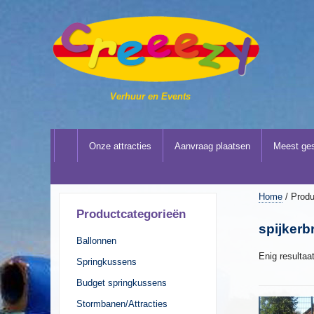
Verhuur en Events
Onze attracties
Aanvraag plaatsen
Meest ges
Home
/ Produ
Productcategorieën
spijker
Ballonnen
Enig resultaa
Springkussens
Budget springkussens
Stormbanen/Attracties