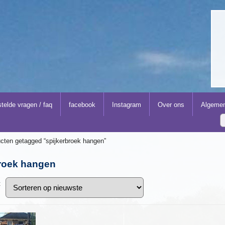
telde vragen / faq
facebook
Instagram
Over ons
Algemen
cten getagged “spijkerbroek hangen”
broek hangen
t