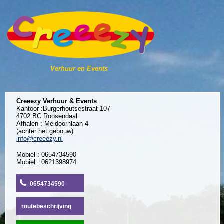
Verhuur en Events
Creeezy Verhuur & Events
Kantoor :Burgerhoutsestraat 107
4702 BC Roosendaal
Afhalen : Meidoornlaan 4
(achter het gebouw)
info@creeezy.nl
Mobiel : 0654734590
Mobiel : 0621398974
0654734590
routebeschrijving