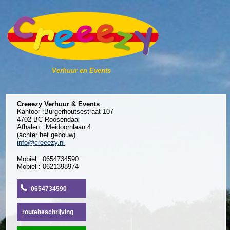
Verhuur en Events
Creeezy Verhuur & Events
Kantoor :Burgerhoutsestraat 107
4702 BC Roosendaal
Afhalen : Meidoornlaan 4
(achter het gebouw)
info@creeezy.nl
Mobiel : 0654734590
Mobiel : 0621398974
0654734590
routebeschrijving