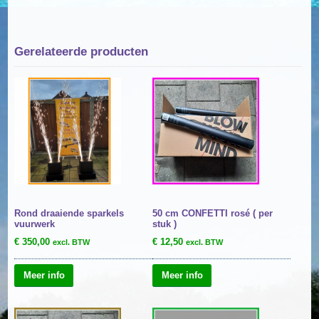
Gerelateerde producten
Rond draaiende sparkels
50 cm CONFETTI rosé ( per
vuurwerk
stuk )
€
350,00
€
12,50
excl. BTW
excl. BTW
Meer info
Meer info