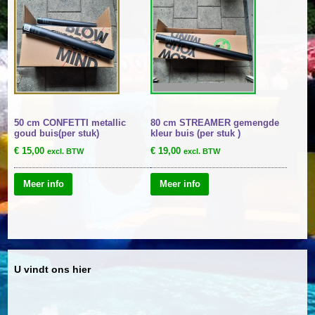
50 cm CONFETTI metallic
80 cm STREAMER gemengde
goud buis(per stuk)
kleur buis (per stuk )
€
15,00
€
19,00
excl. BTW
excl. BTW
Meer info
Meer info
U vindt ons hier