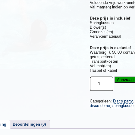
Voldoende vrije werkruim
Val mat(ten) indien op ve
Deze prijs is inclusief
Springkussen
Blower(s)
Grondzeil(en)
Verankermateriaal
Deze prijs is exclusief
Waarborg: € 50,00 contant
geïnspecteerd
Transportkosten
Val mat(ten)
Haspel of kabel
Springkussen
Aanvraag 
Disco
klein
(met
discolamp
Categorieën:
Disco party
,
en
disco dome
,
springkussen
speaker
)
aantal
ving
Beoordelingen (0)