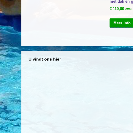
met dak en g
€
110,00
excl
Meer info
U vindt ons hier