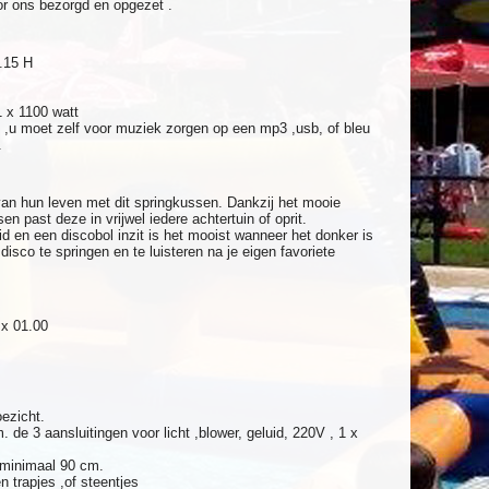
or ons bezorgd en opgezet .
.15 H
 x 1100 watt
 ,u moet zelf voor muziek zorgen op een mp3 ,usb, of bleu
.
an hun leven met dit springkussen. Dankzij het mooie
en past deze in vrijwel iedere achtertuin of oprit.
d en een discobol inzit is het mooist wanneer het donker is
disco te springen en te luisteren na je eigen favoriete
x 01.00
oezicht.
 de 3 aansluitingen voor licht ,blower, geluid, 220V , 1 x
 minimaal 90 cm.
 trapjes ,of steentjes