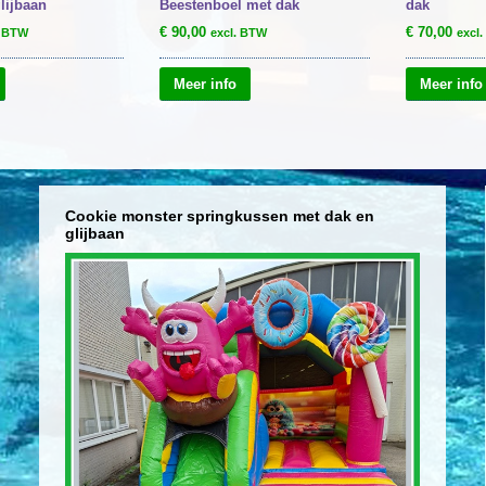
lijbaan
Beestenboel met dak
dak
€
90,00
€
70,00
. BTW
excl. BTW
excl
Meer info
Meer info
Cookie monster springkussen met dak en
glijbaan