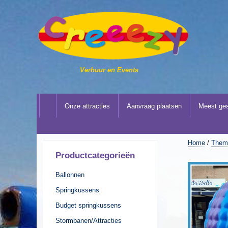
Verhuur en Events
Onze attracties
Aanvraag plaatsen
Meest ges
Home
/
Thema
Productcategorieën
Ballonnen
Springkussens
Budget springkussens
Stormbanen/Attracties