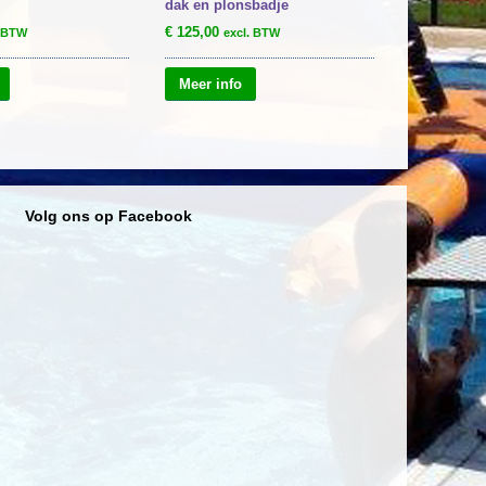
dak en plonsbadje
€
125,00
. BTW
excl. BTW
Meer info
Volg ons op Facebook