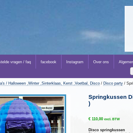
telde vragen / faq
facebook
Instagram
Over ons
Algemen
's / Halloween ,Winter ,Sinterklaas, Kerst ,Voetbal, Disco
/
Disco party
/ Spr
Springkussen Di
)
€
110,00
excl. BTW
Disco springkussen