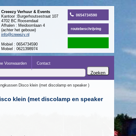
Creeezy Verhuur & Events
0654734590
Kantoor :Burgerhoutsestraat 107
4702 BC Roosendaal
Afhalen : Meidoornlaan 4
routebeschrijving
(achter het gebouw)
info@creeezy.nl
Mobiel : 0654734590
Mobiel : 0621398974
e Voorwaarden
Contact
ingkussen Disco klein (met discolamp en speaker )
sco klein (met discolamp en speaker