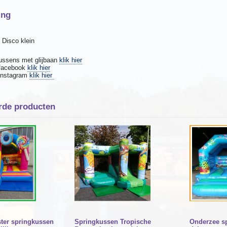
ing
 Disco klein
ussens met glijbaan
klik hier
 facebook
klik hier
 Instagram
klik hier
rde producten
ter springkussen
Springkussen Tropische
Onderzee s