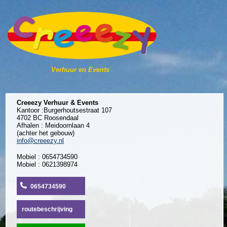
Verhuur en Events
Creeezy Verhuur & Events
Kantoor :Burgerhoutsestraat 107
4702 BC Roosendaal
Afhalen : Meidoornlaan 4
(achter het gebouw)
info@creeezy.nl
Mobiel : 0654734590
Mobiel : 0621398974
0654734590
routebeschrijving