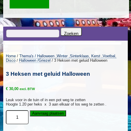
Home
/
Thema's / Halloween ,Winter ,Sinterklaas, Kerst ,Voetbal,
Disco
/
Halloween /Griezel
/ 3 Heksen met geluid Halloween
3 Heksen met geluid Halloween
€
30,00
excl. BTW
Leuk voor in de tuin of in een pot weg te zetten
Hoogte 1.20 per heks x 3 aan elkaar of los weg te zetten .
3
Aanvraag plaatsen
Heksen
met
geluid
Halloween