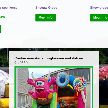
 spel kerst
Sneeuw Globe
Show globe
Meer info
Meer info
 BTW
Cookie monster springkussen met dak en
glijbaan