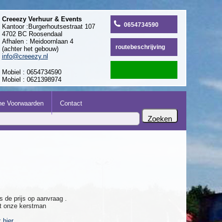
Creeezy Verhuur & Events
0654734590
Kantoor :Burgerhoutsestraat 107
4702 BC Roosendaal
Afhalen : Meidoornlaan 4
routebeschrijving
(achter het gebouw)
info@creeezy.nl
Mobiel : 0654734590
Mobiel : 0621398974
e Voorwaarden
Contact
is de prijs op aanvraag .
t onze kerstman
k hier