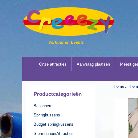
Verhuur en Events
Onze attracties
Aanvraag plaatsen
Meest ges
Home
/
Thema
Productcategorieën
Ballonnen
Springkussens
Budget springkussens
Stormbanen/Attracties