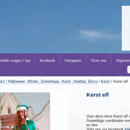
telde vragen / faq
facebook
Instagram
Over ons
Algemen
's / Halloween ,Winter ,Sinterklaas, Kerst ,Voetbal, Disco
/
Kerst
/ Kerst elf
Kerst elf
Voor deze lieve Kerst elf 
Geweldige combinatie me
ex btw
Volg ons via facebook
kli