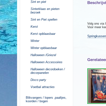
Sint en piet
Beschrijv
Sinterklaas en pieten
bezoek
Sint en Piet spellen
Volg ons via
Kerst
Voor meer ke
Kerst opblaasbaar
Springkussens
Winter
Winter opblaasbaar
Halloween /Griezel
Gerelatee
Halloween Accessoires
Halloween decordoeken /
decorpanelen
Disco party
Voetbal attracties
Blikvangers / lopers ,paaltjes,
koorden / bogen