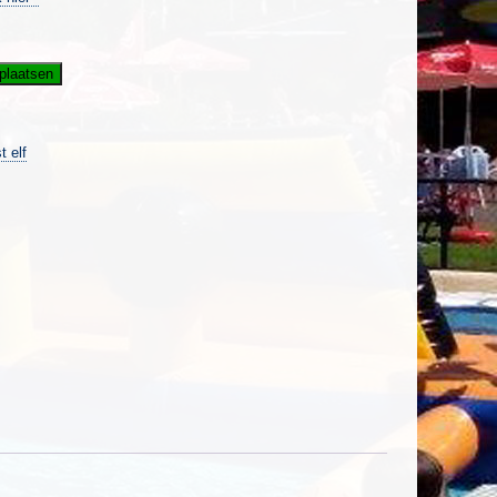
plaatsen
t elf