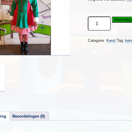
Kerst
Aanvraag 
elf
aantal
Categorie:
Kerst
Tag:
kers
ving
Beoordelingen (0)