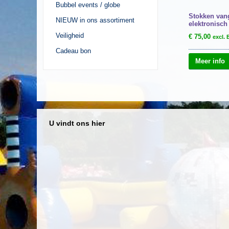
Bubbel events / globe
Stokken vang
NIEUW in ons assortiment
elektronisch
Veiligheid
€
75,00
excl.
Cadeau bon
Meer info
U vindt ons hier