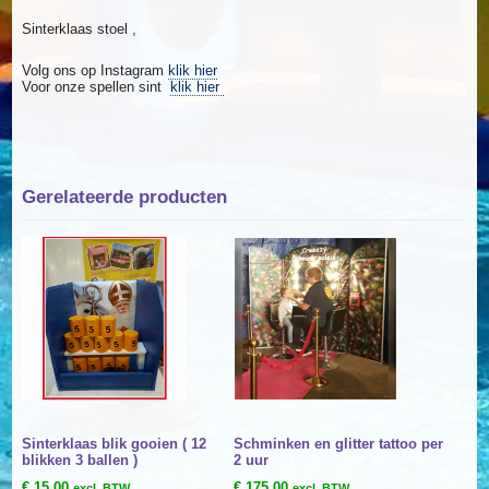
Sinterklaas stoel ,
Volg ons op Instagram
klik hier
Voor onze spellen sint
klik hier
Gerelateerde producten
Sinterklaas blik gooien ( 12
Schminken en glitter tattoo per
blikken 3 ballen )
2 uur
€
15,00
€
175,00
excl. BTW
excl. BTW