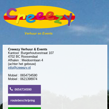
Verhuur en Events
Creeezy Verhuur & Events
Kantoor :Burgerhoutsestraat 107
4702 BC Roosendaal
Afhalen : Meidoornlaan 4
(achter het gebouw)
info@creeezy.nl
Mobiel : 0654734590
Mobiel : 0621398974
0654734590
routebeschrijving