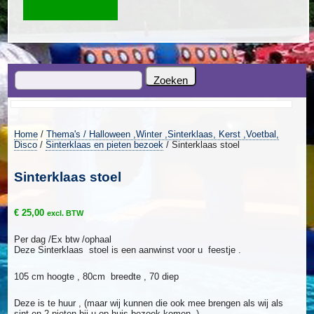
Home
/
Thema's / Halloween ,Winter ,Sinterklaas, Kerst ,Voetbal,
Disco
/
Sinterklaas en pieten bezoek
/ Sinterklaas stoel
Sinterklaas stoel
€
25,00
excl. BTW
Per dag /Ex btw /ophaal
Deze Sinterklaas stoel is een aanwinst voor u feestje .
105 cm hoogte , 80cm breedte , 70 diep
Deze is te huur , (maar wij kunnen die ook mee brengen als wij als
sint en 2 pieten bij u op huis bezoek komen .)