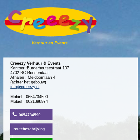
Verhuur en Events
Creeezy Verhuur & Events
Kantoor :Burgerhoutsestraat 107
4702 BC Roosendaal
Afhalen : Meidoornlaan 4
(achter het gebouw)
info@creeezy.nl
Mobiel : 0654734590
Mobiel : 0621398974
0654734590
routebeschrijving