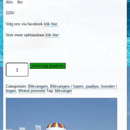
Afm. 8m
220V
Volg ons via facebook
klik hier
Voor meer opblaasbaar
klik hier
Dak
Aanvraag plaatsen
Roof
ballon
aantal
Categorieën:
Blikvangers
,
Blikvangers / lopers ,paaltjes, koorden /
bogen
,
Winkel promotie
Tag:
blikvanger