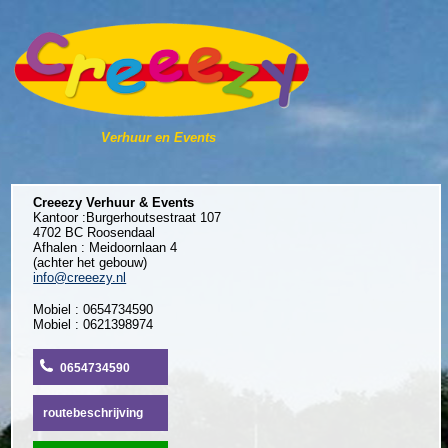
Verhuur en Events
Creeezy Verhuur & Events
Kantoor :Burgerhoutsestraat 107
4702 BC Roosendaal
Afhalen : Meidoornlaan 4
(achter het gebouw)
info@creeezy.nl
Mobiel : 0654734590
Mobiel : 0621398974
0654734590
routebeschrijving