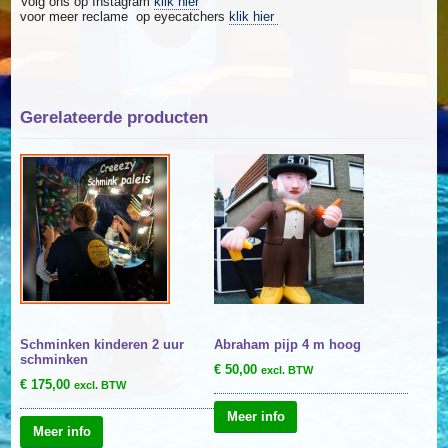
Volg ons op Instagram
klik hier
voor meer reclame op eyecatchers
klik hier
Gerelateerde producten
Schminken kinderen 2 uur
Abraham pijp 4 m hoog
schminken
€
50,00
excl. BTW
€
175,00
excl. BTW
Meer info
Meer info