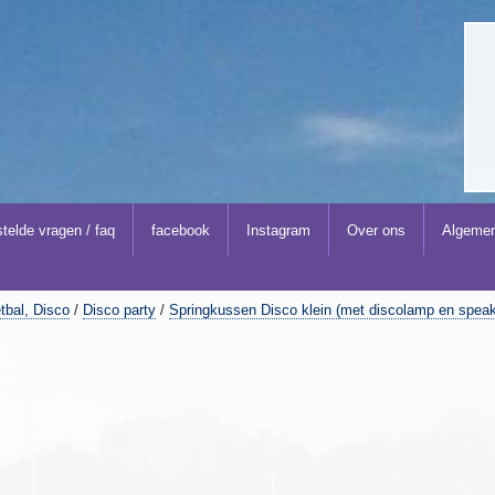
telde vragen / faq
facebook
Instagram
Over ons
Algemen
tbal, Disco
/
Disco party
/
Springkussen Disco klein (met discolamp en speak