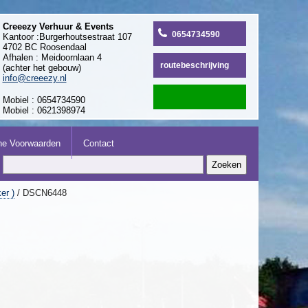
Creeezy Verhuur & Events
0654734590
Kantoor :Burgerhoutsestraat 107
4702 BC Roosendaal
Afhalen : Meidoornlaan 4
routebeschrijving
(achter het gebouw)
info@creeezy.nl
Mobiel : 0654734590
Mobiel : 0621398974
e Voorwaarden
Contact
er )
/ DSCN6448