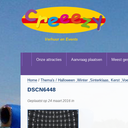
Verhuur en Events
Onze attracties
Aanvraag plaatsen
Meest ges
Home
/
Thema's / Halloween ,Winter ,Sinterklaas, Kerst ,Voe
DSCN6448
Geplaatst op 24 maart 2016 in