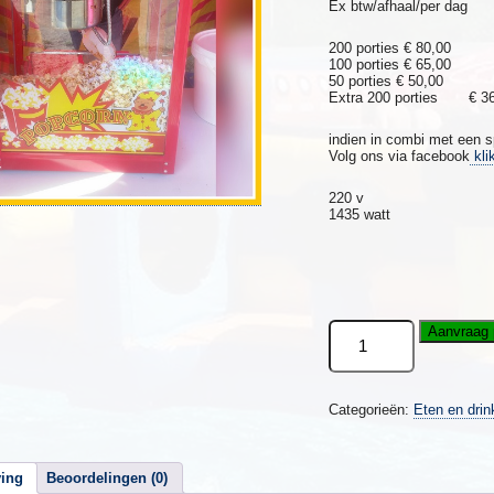
Ex btw/afhaal/per dag
200 porties € 80,00
100 porties € 65,00
50 porties € 50,00
Extra 200 porties € 36
indien in combi met een s
Volg ons via facebook
klik
220 v
1435 watt
Popcorn
Aanvraag 
machine
100
porties
aantal
Categorieën:
Eten en drin
ving
Beoordelingen (0)