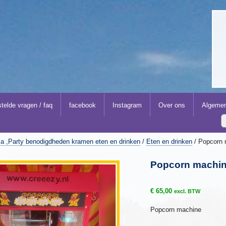
telde vragen / faq
facebook
Instagram
Over ons
Algemen
a ,Party benodigdheden kramen eten en drinken
/
Eten en drinken
/ Popcorn 
Popcorn machine
€
65,00
excl. BTW
Popcorn machine