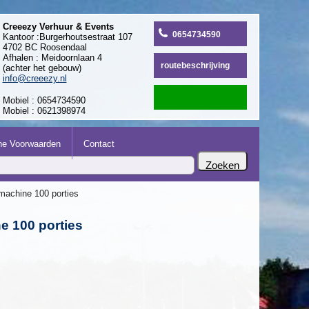
Creeezy Verhuur & Events
0654734590
Kantoor :Burgerhoutsestraat 107
4702 BC Roosendaal
Afhalen : Meidoornlaan 4
routebeschrijving
(achter het gebouw)
info@creeezy.nl
Mobiel : 0654734590
Mobiel : 0621398974
e Voorwaarden
Contact
machine 100 porties
 100 porties