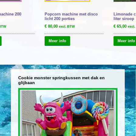
machine 200
Popcorn machine met disco
Limonade cl
licht 200 porties
liter siroop
€
80,00
€
65,00
 BTW
excl. BTW
excl
Meer info
Meer info
Cookie monster springkussen met dak en
glijbaan