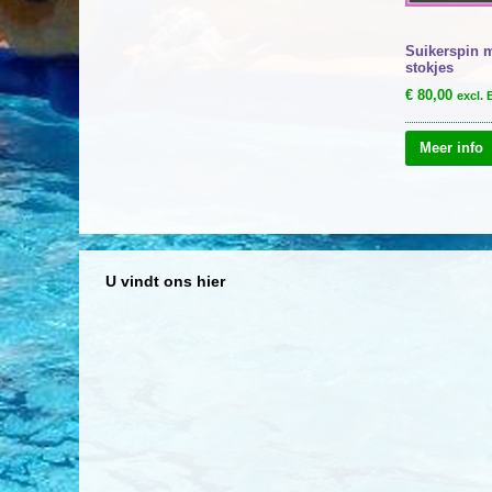
Suikerspin 
stokjes
€
80,00
excl.
Meer info
U vindt ons hier