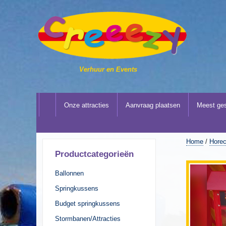
Verhuur en Events
Onze attracties
Aanvraag plaatsen
Meest ges
Home
/
Horec
Productcategorieën
Ballonnen
Springkussens
Budget springkussens
Stormbanen/Attracties