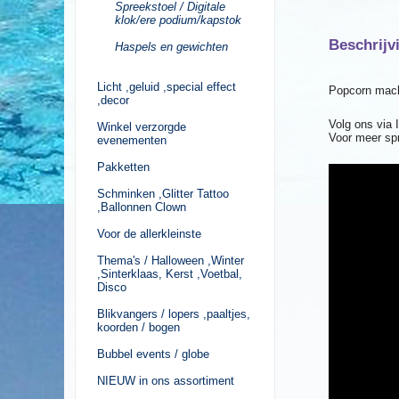
Spreekstoel / Digitale
klok/ere podium/kapstok
Beschrijv
Haspels en gewichten
Licht ,geluid ,special effect
Popcorn mach
,decor
Volg ons via
Winkel verzorgde
Voor meer sp
evenementen
Pakketten
Schminken ,Glitter Tattoo
,Ballonnen Clown
Voor de allerkleinste
Thema's / Halloween ,Winter
,Sinterklaas, Kerst ,Voetbal,
Disco
Blikvangers / lopers ,paaltjes,
koorden / bogen
Bubbel events / globe
NIEUW in ons assortiment