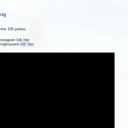
ing
ine 100 porties
 Instagram
klik hier
ringkussens
klik hier