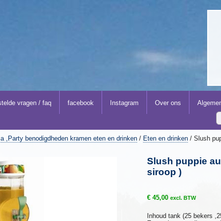
telde vragen / faq
facebook
Instagram
Over ons
Algemen
a ,Party benodigdheden kramen eten en drinken
/
Eten en drinken
/ Slush pup
Slush puppie aut
siroop )
€
45,00
excl. BTW
Inhoud tank (25 bekers ,25 r