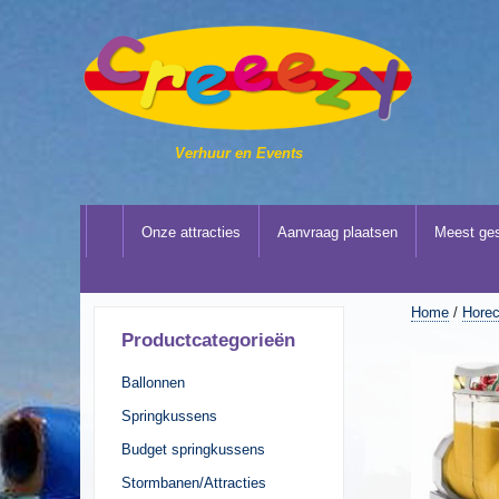
Verhuur en Events
Onze attracties
Aanvraag plaatsen
Meest ges
Home
/
Horec
Productcategorieën
Ballonnen
Springkussens
Budget springkussens
Stormbanen/Attracties