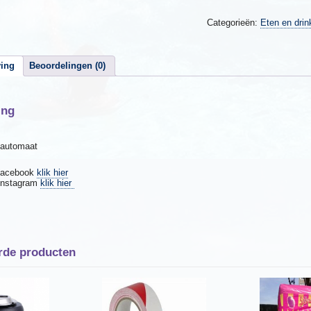
liter
siroop
Categorieën:
Eten en drin
)
aantal
ving
Beoordelingen (0)
ing
 automaat
 facebook
klik hier
 Instagram
klik hier
rde producten