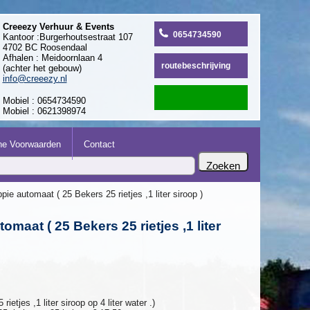
Creeezy Verhuur & Events
0654734590
Kantoor :Burgerhoutsestraat 107
4702 BC Roosendaal
Afhalen : Meidoornlaan 4
routebeschrijving
(achter het gebouw)
info@creeezy.nl
Mobiel : 0654734590
Mobiel : 0621398974
e Voorwaarden
Contact
pie automaat ( 25 Bekers 25 rietjes ,1 liter siroop )
omaat ( 25 Bekers 25 rietjes ,1 liter
ietjes ,1 liter siroop op 4 liter water .)