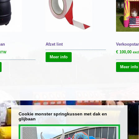
pan
Afzet lint
Verkoopsta
€
100,00
 BTW
exc
Meer info
Meer info
Cookie monster springkussen met dak en
glijbaan