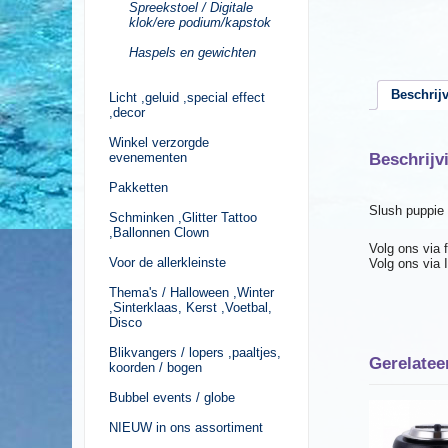
Spreekstoel / Digitale
klok/ere podium/kapstok
Haspels en gewichten
Beschrij
Licht ,geluid ,special effect
,decor
Winkel verzorgde
evenementen
Beschrijv
Pakketten
Slush puppie
Schminken ,Glitter Tattoo
,Ballonnen Clown
Volg ons via
Voor de allerkleinste
Volg ons via
Thema's / Halloween ,Winter
,Sinterklaas, Kerst ,Voetbal,
Disco
Blikvangers / lopers ,paaltjes,
Gerelatee
koorden / bogen
Bubbel events / globe
NIEUW in ons assortiment