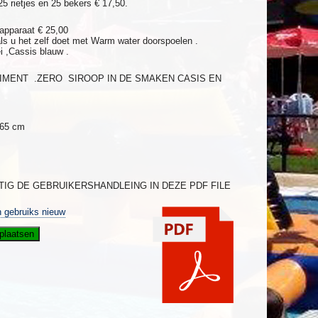
 25 rietjes en 25 bekers € 17,50.
apparaat € 25,00
ls u het zelf doet met Warm water doorspoelen .
i ,Cassis blauw .
IMENT .ZERO SIROOP IN DE SMAKEN CASIS EN
 65 cm
IG DE GEBRUIKERSHANDLEING IN DEZE PDF FILE
h gebruiks nieuw
plaatsen