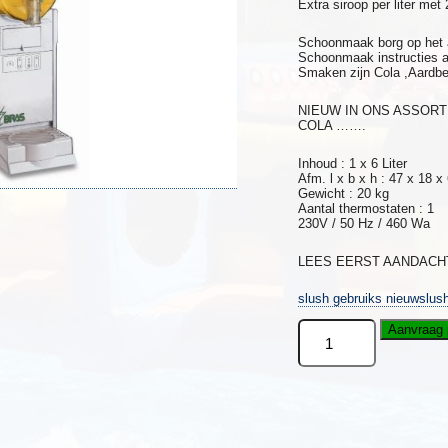
Extra siroop per liter met
Schoonmaak borg op het 
Schoonmaak instructies a
Smaken zijn Cola ,Aardbe
NIEUW IN ONS ASSORT
COLA …….
Inhoud : 1 x 6 Liter
Afm. l x b x h : 47 x 18 x
Gewicht : 20 kg
Aantal thermostaten : 1
230V / 50 Hz / 460 Wa
LEES EERST AANDACHT
slush gebruiks nieuw
slus
Slush
Aanvraag 
puppie
automaat
(
25
Bekers
25
rietjes
,1