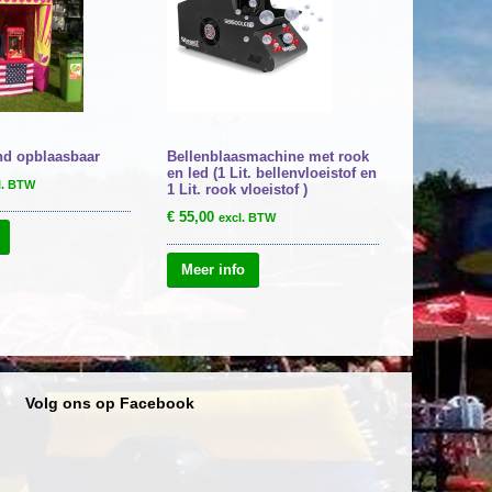
nd opblaasbaar
Bellenblaasmachine met rook
en led (1 Lit. bellenvloeistof en
l. BTW
1 Lit. rook vloeistof )
€
55,00
excl. BTW
Meer info
Volg ons op Facebook